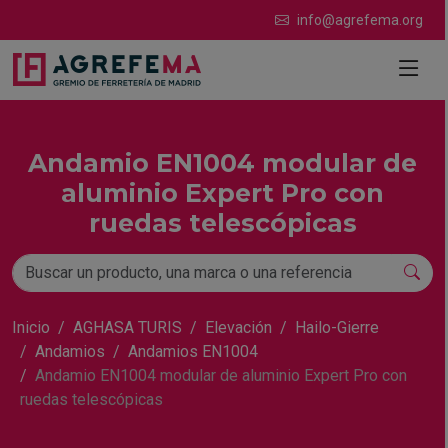
info@agrefema.org
Andamio EN1004 modular de
aluminio Expert Pro con
ruedas telescópicas
Inicio
AGHASA TURIS
Elevación
Hailo-Gierre
Andamios
Andamios EN1004
Andamio EN1004 modular de aluminio Expert Pro con
ruedas telescópicas