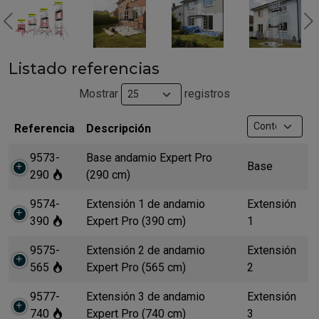
Previous
N
Listado referencias
Mostrar
registros
Referencia
Descripción
9573-
Base andamio Expert Pro
Base
290
(290 cm)
9574-
Extensión 1 de andamio
Extensión
390
Expert Pro (390 cm)
1
9575-
Extensión 2 de andamio
Extensión
565
Expert Pro (565 cm)
2
9577-
Extensión 3 de andamio
Extensión
740
Expert Pro (740 cm)
3