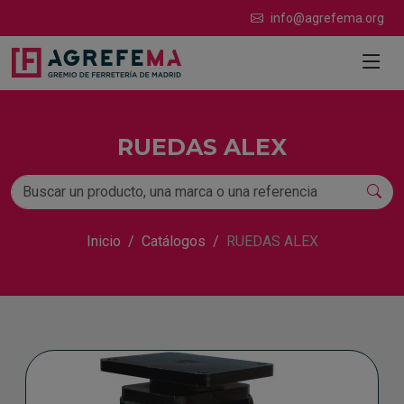
info@agrefema.org
RUEDAS ALEX
Inicio
Catálogos
RUEDAS ALEX