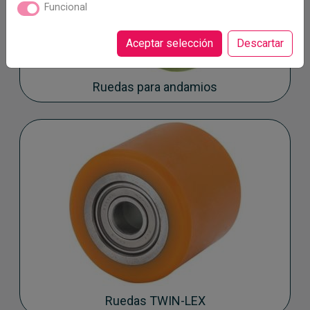
Funcional
Aceptar selección
Descartar
Ruedas para andamios
Ruedas TWIN-LEX