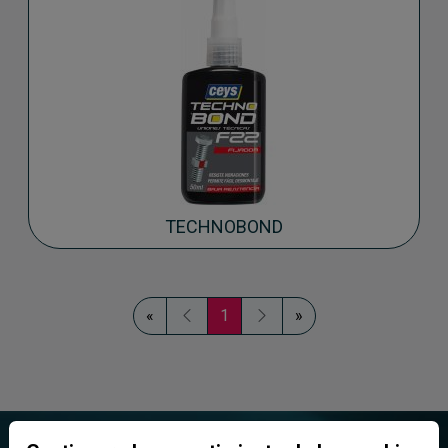
TECHNOBOND
«
1
»