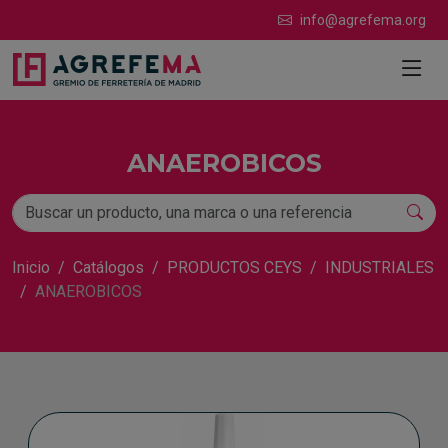
info@agrefema.org
ANAEROBICOS
Inicio
Catálogos
PRODUCTOS CEYS
INDUSTRIALES
ANAEROBICOS