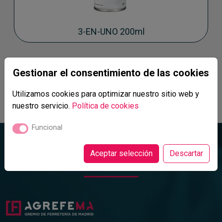
3-EN-UNO 200ml
Gestionar el consentimiento de las cookies
«
1
»
Utilizamos cookies para optimizar nuestro sitio web y
nuestro servicio.
Política de cookies
Funcional
Contacte con nosotros
Aceptar selección
Descartar