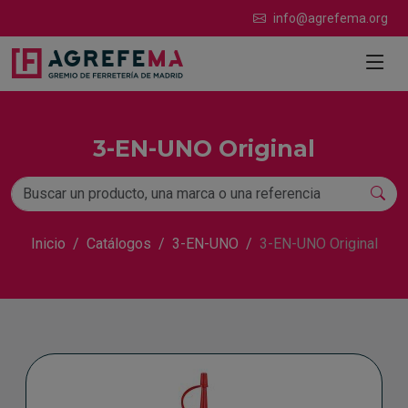
info@agrefema.org
3-EN-UNO Original
Inicio
Catálogos
3-EN-UNO
3-EN-UNO Original